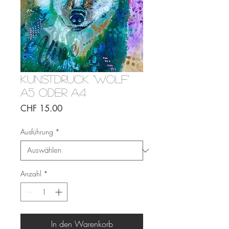
Kunstdruck "Wolf"
A5 oder A4
Preis
CHF 15.00
Ausführung
*
Anzahl
*
In den Warenkorb