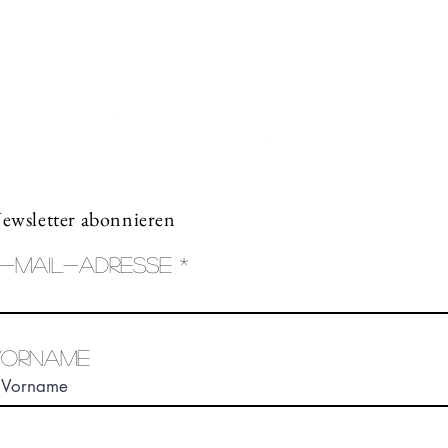
art.a.bunji@gmail.com
+41 79 206 75 38
ewsletter abonnieren
-Mail-Adresse
Vorname