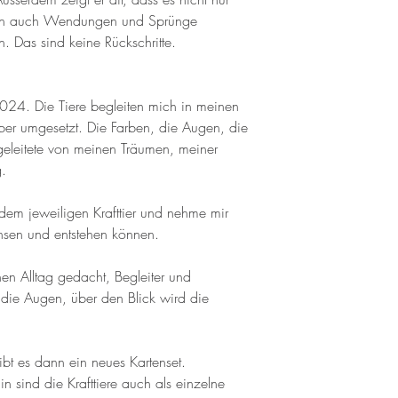
ern auch Wendungen und Sprünge
n. Das sind keine Rückschritte.
024. Die Tiere begleiten mich in meinen
er umgesetzt. Die Farben, die Augen, die
eleitete von meinen Träumen, meiner
g.
 dem jeweiligen Krafttier und nehme mir
chsen und entstehen können.
inen Alltag gedacht, Begleiter und
r die Augen, über den Blick wird die
ibt es dann ein neues Kartenset.
n sind die Krafttiere auch als einzelne