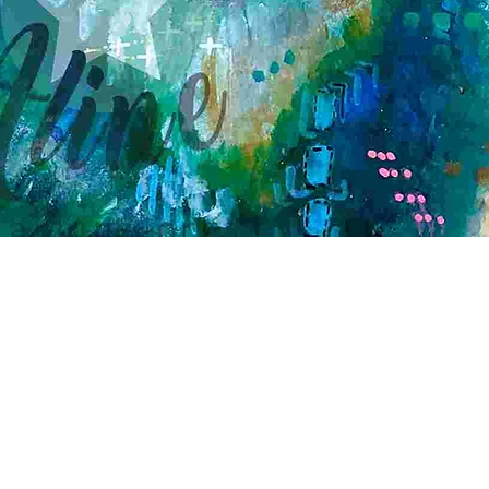
Schnellansicht
Kontakt
Kreativ-Werkstatt A*line
Leimgrubenweg 4-6 |
4053 Basel