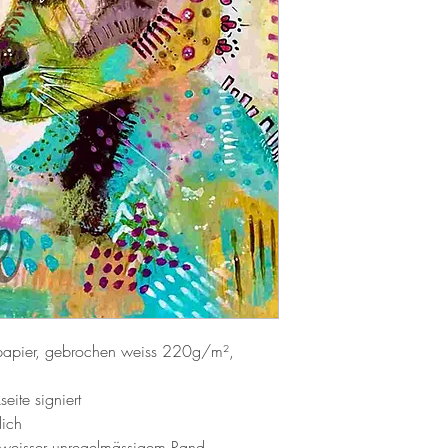
lpapier, gebrochen weiss 220g/m²,
seite signiert
lich
 weisser unregelmässigem Rand