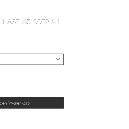
"Hase" A5 oder A4
 den Warenkorb