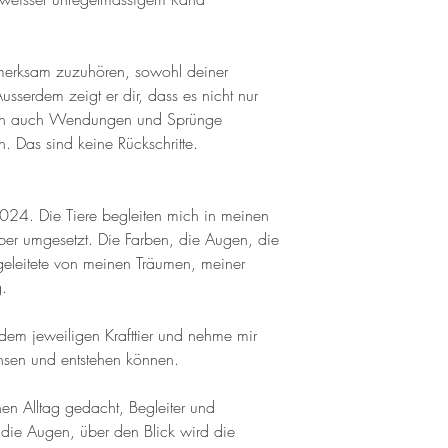
merksam zuzuhören, sowohl deiner
sserdem zeigt er dir, dass es nicht nur
ern auch Wendungen und Sprünge
n. Das sind keine Rückschritte.
024. Die Tiere begleiten mich in meinen
er umgesetzt. Die Farben, die Augen, die
eleitete von meinen Träumen, meiner
g.
 dem jeweiligen Krafttier und nehme mir
chsen und entstehen können.
inen Alltag gedacht, Begleiter und
r die Augen, über den Blick wird die