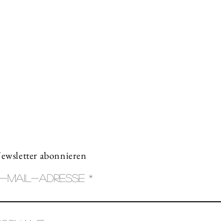
Kontakt
Kreativ-Werkstatt A*line
Leimgrubenweg 4-6 |
4053 Basel
art.a.bunji@gmail.com
+41 79 206 75 38
ewsletter abonnieren
-Mail-Adresse