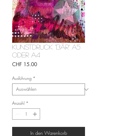
Kunstdruck "Bär" A5
oder A4
Preis
CHF 15.00
Ausführung
*
Anzahl
*
In den Warenkorb