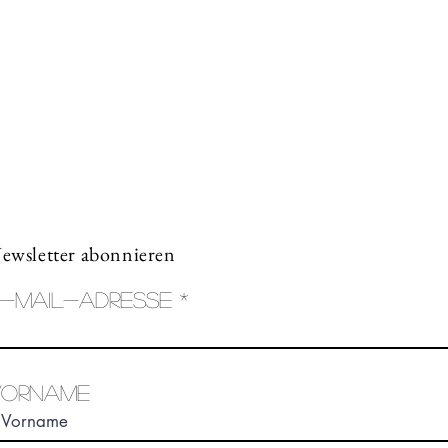
Leimgrubenweg 4-6 |
4053 Basel
art.a.bunji@gmail.com
+41 79 206 75 38
ewsletter abonnieren
-Mail-Adresse
Vorname