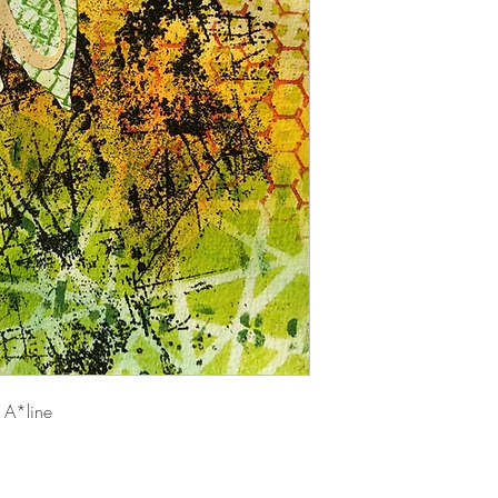
n A*line