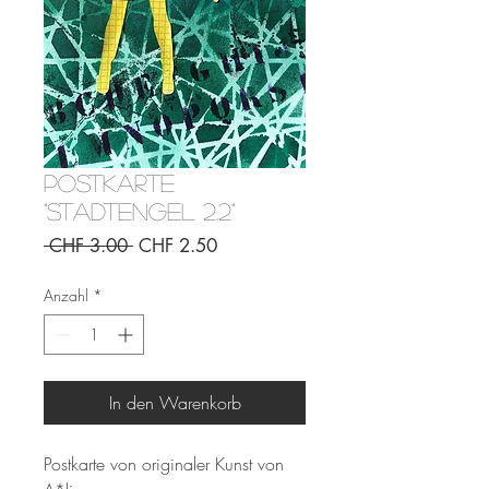
Postkarte
"Stadtengel 2.2"
Standardpreis
Sale-
 CHF 3.00 
CHF 2.50
Preis
Anzahl
*
In den Warenkorb
Postkarte von originaler Kunst von