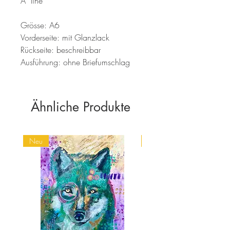
A*line
Grösse: A6
Vorderseite: mit Glanzlack
Rückseite: beschreibbar
Ausführung: ohne Briefumschlag
Ähnliche Produkte
Neu
Spirit Animals