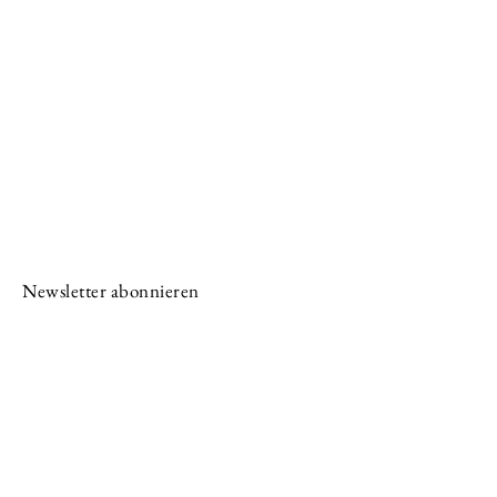
Kontakt
Kreativ-Werkstatt A*line
Leimgrubenweg 4-6 |
4053 Basel
art.a.bunji@gmail.com
+41 79 206 75 38
Newsletter abonnieren
E-Mail-Adresse
Vorname