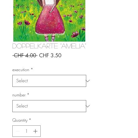
Doppelkarte "Amelia"
Regular
Sale
 CHF 4.00 
CHF 3.50
Price
Price
execution
*
number
*
Quantity
*