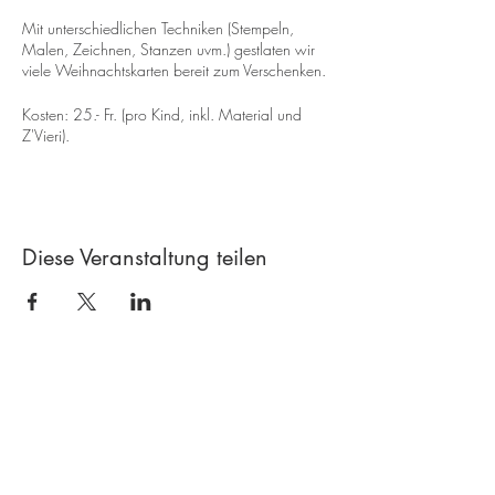
Mit unterschiedlichen Techniken (Stempeln,
Malen, Zeichnen, Stanzen uvm.) gestlaten wir
viele Weihnachtskarten bereit zum Verschenken.
Kosten: 25.- Fr. (pro Kind, inkl. Material und
Z'Vieri).
Diese Veranstaltung teilen
Contact
Creative workshop A*line
Leimgrubenweg 4-6 | CH-4053 Basel
art.a.bunji@gmail.com
| +41 79 206