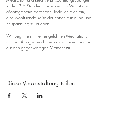
In den 2,5 Stunden, die einmal im Monat am
Montagabend stattfinden, lade ich dich ein,
eine wohltuende Reise der Entschleunigung und
Entspannung zu erleben.
Wir beginnen mit einer geführten Meditation,
um den Alltagsstress hinter uns zu lassen und uns
auf den gegenwärtigen Moment zu
konzentrieren. Durch Atemtechniken und
Achtsamkeitsübungen kannst du deinen Geist
beruhigen und eine innere Gelassenheit
entwickeln.
Im Anschluss widmen wir uns kreativen
Diese Veranstaltung teilen
Übungen, die deine künstlerische
Ausdrucksfähigkeit fördern und weitere
Entspannung bringen. Malen, Zeichnen,
Kleben, Stemplen oder andere kreative
Aktivitäten stehen dabei im Fokus. Diese
Übungen dienen nicht nur der Entspannung,
Kontakt
sondern auch der Stimulation deiner
Vorstellungskraft und dem Ausdruck deiner
Kreativ-Werkstatt A*line
inneren Gefühle.
Leimgrubenweg 4-6 |
4053 Basel