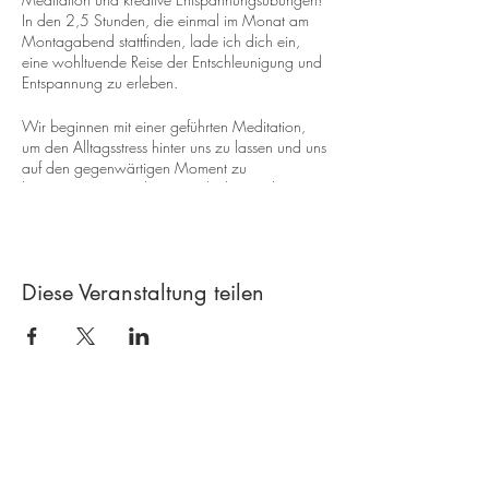
In den 2,5 Stunden, die einmal im Monat am
Montagabend stattfinden, lade ich dich ein,
eine wohltuende Reise der Entschleunigung und
Entspannung zu erleben.
Wir beginnen mit einer geführten Meditation,
um den Alltagsstress hinter uns zu lassen und uns
auf den gegenwärtigen Moment zu
konzentrieren. Durch Atemtechniken und
Achtsamkeitsübungen kannst du deinen Geist
beruhigen und eine innere Gelassenheit
entwickeln.
Im Anschluss widmen wir uns kreativen
Diese Veranstaltung teilen
Übungen, die deine künstlerische
Ausdrucksfähigkeit fördern und weitere
Entspannung bringen. Malen, Zeichnen,
Kleben, Stemplen oder andere kreative
Aktivitäten stehen dabei im Fokus. Diese
Übungen dienen nicht nur der Entspannung,
Contact
sondern auch der Stimulation deiner
Vorstellungskraft und dem Ausdruck deiner
Creative workshop A*line
inneren Gefühle.
Leimgrubenweg 4-6 | CH-4053 Basel