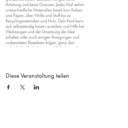
Anleitung und keine Grenzen. Jedes Mal stehen
unterschiedliche Materialien bereit (von Farben
und Papier, über Wolle und Stoff bis zu
Recyclingmaterialien und Holz. Dein Kind kann
sich selbstständig kreativ austoben und Hilfe bei
Werkzeugen und der Umsetzung der Idee
erhalten oder auch einigen Anregungen und
vorbereiteten Basteleien folgen, ganz den
individuellen Bedürfnissen und Fähigkeiten des
Kindes.
Die
Kreativ-Werkstatt
findet ca. 1x im Monat
statt, jedes Mal gibt es für die Kinder etwas
Diese Veranstaltung teilen
Neues zu entdecken und zu erfahren.
Kosten: 25.- Fr. (pro Kind, inkl. Material und
Z'Vieri).
Kontakt
Kreativ-Werkstatt A*line
Leimgrubenweg 4-6 |
4053 Basel