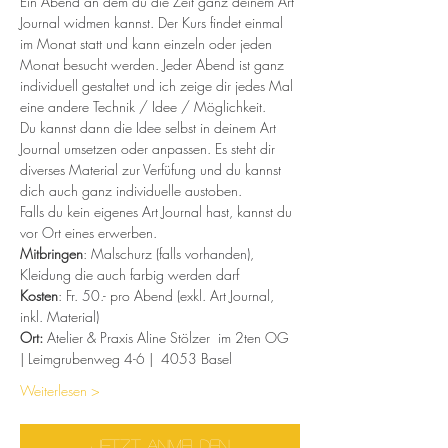
Ein Abend an dem du die Zeit ganz deinem Art 
Journal widmen kannst. Der Kurs findet einmal 
im Monat statt und kann einzeln oder jeden 
Monat besucht werden. Jeder Abend ist ganz 
individuell gestaltet und ich zeige dir jedes Mal 
eine andere Technik / Idee / Möglichkeit.
Du kannst dann die Idee selbst in deinem Art 
Journal umsetzen oder anpassen. Es steht dir 
diverses Material zur Verfüfung und du kannst 
dich auch ganz individuelle austoben.
Falls du kein eigenes Art Journal hast, kannst du 
vor Ort eines erwerben.
Mitbringen
: Malschurz (falls vorhanden), 
Kleidung die auch farbig werden darf
Kosten
: Fr. 50.- pro Abend (exkl. Art Journal, 
inkl. Material)
Ort:
 Atelier & Praxis Aline Stölzer  im 2ten OG 
| Leimgrubenweg 4-6 |  4053 Basel
Weiterlesen >
jetzt anmelden