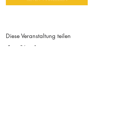
Diese Veranstaltung teilen
Contact
Creative workshop A*line
Leimgrubenweg 4-6 | CH-4053 Basel
art.a.bunji@gmail.com
| +41 79 206
75 38
Newsletter abonnieren