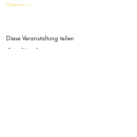
Weiterlesen >
Diese Veranstaltung teilen
Contact
Creative workshop A*line
Leimgrubenweg 4-6 | CH-4053 Basel
art.a.bunji@gmail.com
| +41 79 206
75 38
Newsletter abonnieren