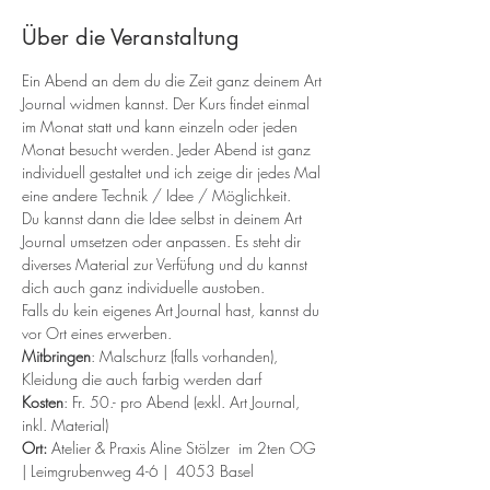
Über die Veranstaltung
Ein Abend an dem du die Zeit ganz deinem Art 
Journal widmen kannst. Der Kurs findet einmal 
im Monat statt und kann einzeln oder jeden 
Monat besucht werden. Jeder Abend ist ganz 
individuell gestaltet und ich zeige dir jedes Mal 
eine andere Technik / Idee / Möglichkeit.
Du kannst dann die Idee selbst in deinem Art 
Journal umsetzen oder anpassen. Es steht dir 
diverses Material zur Verfüfung und du kannst 
dich auch ganz individuelle austoben.
Falls du kein eigenes Art Journal hast, kannst du 
vor Ort eines erwerben.
Mitbringen
: Malschurz (falls vorhanden), 
Kleidung die auch farbig werden darf
Kosten
: Fr. 50.- pro Abend (exkl. Art Journal, 
inkl. Material)
Ort:
 Atelier & Praxis Aline Stölzer  im 2ten OG 
| Leimgrubenweg 4-6 |  4053 Basel