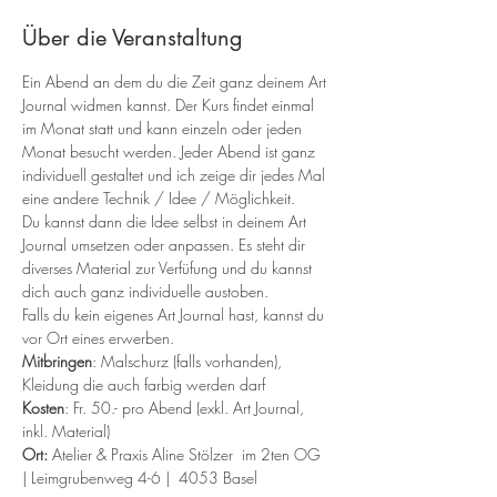
Über die Veranstaltung
Ein Abend an dem du die Zeit ganz deinem Art 
Journal widmen kannst. Der Kurs findet einmal 
im Monat statt und kann einzeln oder jeden 
Monat besucht werden. Jeder Abend ist ganz 
individuell gestaltet und ich zeige dir jedes Mal 
eine andere Technik / Idee / Möglichkeit.
Du kannst dann die Idee selbst in deinem Art 
Journal umsetzen oder anpassen. Es steht dir 
diverses Material zur Verfüfung und du kannst 
dich auch ganz individuelle austoben.
Falls du kein eigenes Art Journal hast, kannst du 
vor Ort eines erwerben.
Mitbringen
: Malschurz (falls vorhanden), 
Kleidung die auch farbig werden darf
Kosten
: Fr. 50.- pro Abend (exkl. Art Journal, 
inkl. Material)
Ort:
 Atelier & Praxis Aline Stölzer  im 2ten OG 
| Leimgrubenweg 4-6 |  4053 Basel