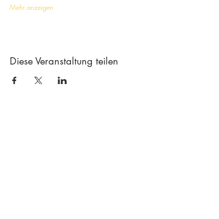
Mehr anzeigen
Diese Veranstaltung teilen
Kontakt
Kreativ-Werkstatt A*line
Leimgrubenweg 4-6 |
4053 Basel
art.a.bunji@gmail.com
+41 79 206 75 38