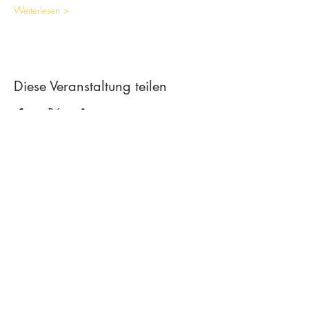
Weiterlesen >
Diese Veranstaltung teilen
Contact
Creative workshop A*line
Leimgrubenweg 4-6 | CH-4053 Basel
art.a.bunji@gmail.com
| +41 79 206
75 38
Newsletter abonnieren