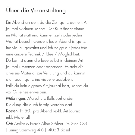
Über die Veranstaltung
Ein Abend an dem du die Zeit ganz deinem Art 
Journal widmen kannst. Der Kurs findet einmal 
im Monat statt und kann einzeln oder jeden 
Monat besucht werden. Jeder Abend ist ganz 
individuell gestaltet und ich zeige dir jedes Mal 
eine andere Technik / Idee / Möglichkeit.
Du kannst dann die Idee selbst in deinem Art 
Journal umsetzen oder anpassen. Es steht dir 
diverses Material zur Verfüfung und du kannst 
dich auch ganz individuelle austoben.
Falls du kein eigenes Art Journal hast, kannst du 
vor Ort eines erwerben.
Mitbringen
: Malschurz (falls vorhanden), 
Kleidung die auch farbig werden darf
Kosten
: Fr. 50.- pro Abend (exkl. Art Journal, 
inkl. Material)
Ort:
 Atelier & Praxis Aline Stölzer  im 2ten OG 
| Leimgrubenweg 4-6 |  4053 Basel