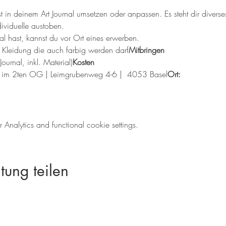
.
t in deinem Art Journal umsetzen oder anpassen. Es steht dir diverse
ividuelle austoben.
nal hast, kannst du vor Ort eines erwerben.
, Kleidung die auch farbig werden darf
Mitbringen
Journal, inkl. Material)
Kosten
zer  im 2ten OG | Leimgrubenweg 4-6 |  4053 Basel
Ort:
nalytics and functional cookie settings.
tung teilen