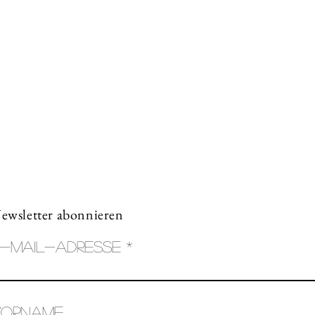
Contact
Creative workshop A*line
Leimgrubenweg 4-6 | CH-4053 Basel
art.a.bunji@gmail.com
| +41 79 206 75 38
ewsletter abonnieren
-Mail-Adresse
Vorname