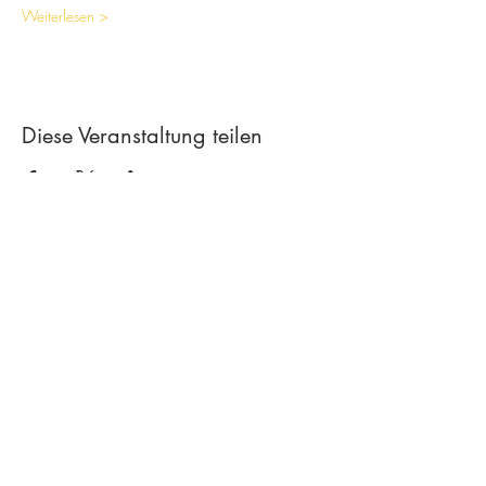
Weiterlesen >
Diese Veranstaltung teilen
Contact
Creative workshop A*line
Leimgrubenweg 4-6 | CH-4053 Basel
art.a.bunji@gmail.com
| +41 79 206
75 38
Newsletter abonnieren